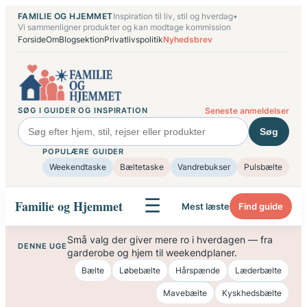
Spring
FAMILIE OG HJEMMET
Inspiration til liv, stil og hverdag
•
til
Vi sammenligner produkter og kan modtage kommission
Forside
Om
Blogsektion
Privatlivspolitik
Nyhedsbrev
indhold
SØG I GUIDER OG INSPIRATION
Seneste anmeldelser
Søg
POPULÆRE GUIDER
Weekendtaske
Bæltetaske
Vandrebukser
Pulsbælte
☰
Familie og Hjemmet
Mest læste
Find guide
Små valg der giver mere ro i hverdagen — fra
DENNE UGE
garderobe og hjem til weekendplaner.
Bælte
Løbebælte
Hårspænde
Læderbælte
Mavebælte
Kyskhedsbælte