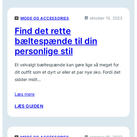
DEN
PERFEKTE
BÆLTEHOLDER
oktober 15, 2023
MODE OG ACCESSORIES
TIL
DINE
Find det rette
BEHOV
bæltespænde til din
personlige stil
Et velvalgt bæltespænde kan gøre lige så meget for
dit outfit som et dyrt ur eller et par nye sko. Fordi det
sidder midt…
Læs mere
:
LÆS GUIDEN
FIND
DET
RETTE
BÆLTESPÆNDE