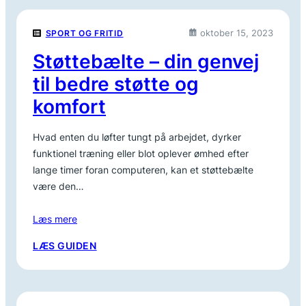
TIL
ENHVER
oktober 15, 2023
SPORT OG FRITID
GARDEROBE
Støttebælte – din genvej
til bedre støtte og
komfort
Hvad enten du løfter tungt på arbejdet, dyrker
funktionel træning eller blot oplever ømhed efter
lange timer foran computeren, kan et støttebælte
være den…
Læs mere
:
LÆS GUIDEN
STØTTEBÆLTE
–
DIN
GENVEJ