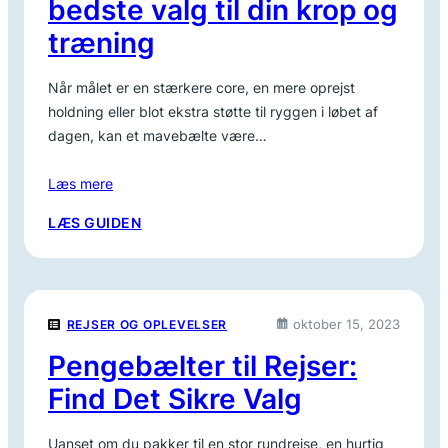
bedste valg til din krop og
LØBETUR
træning
Når målet er en stærkere core, en mere oprejst
holdning eller blot ekstra støtte til ryggen i løbet af
dagen, kan et mavebælte være…
Læs mere
:
LÆS GUIDEN
MAVEBÆLTE:
FIND
DET
BEDSTE
oktober 15, 2023
REJSER OG OPLEVELSER
VALG
TIL
Pengebælter til Rejser:
DIN
Find Det Sikre Valg
KROP
OG
TRÆNING
Uanset om du pakker til en stor rundrejse, en hurtig