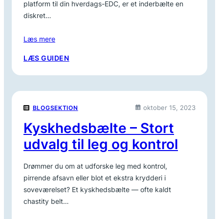
platform til din hverdags-EDC, er et inderbælte en
diskret…
Læs mere
:
LÆS GUIDEN
INDERBÆLTE
TIL
MAKSIMAL
KOMFORT
oktober 15, 2023
BLOGSEKTION
OG
STABILITET
Kyskhedsbælte – Stort
udvalg til leg og kontrol
Drømmer du om at udforske leg med kontrol,
pirrende afsavn eller blot et ekstra krydderi i
soveværelset? Et kyskhedsbælte — ofte kaldt
chastity belt…