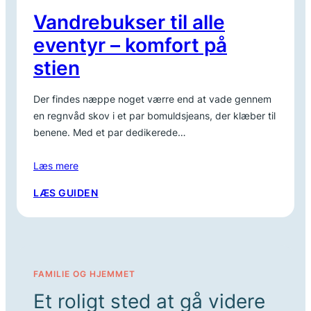
Vandrebukser til alle
eventyr – komfort på
stien
Der findes næppe noget værre end at vade gennem
en regnvåd skov i et par bomuldsjeans, der klæber til
benene. Med et par dedikerede…
Læs mere
:
LÆS GUIDEN
VANDREBUKSER
TIL
ALLE
EVENTYR
–
FAMILIE OG HJEMMET
KOMFORT
Et roligt sted at gå videre
PÅ