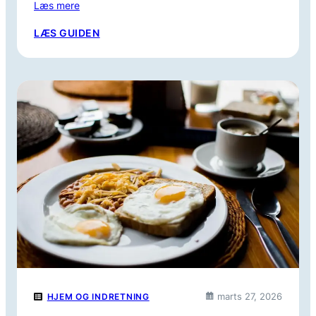
Læs mere
:
LÆS GUIDEN
5
FEJL
DU
SKAL
UNDGÅ,
NÅR
DU
VIL
FINDE
EN
MALER
TIL
HUSET
marts 27, 2026
HJEM OG INDRETNING