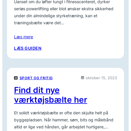
Uanset om du løfter tungt i fitnesscenteret, dyrker
seriøs powerlifting eller blot ønsker ekstra sikkerhed
under din almindelige styrketræning, kan et
træningsbælte være det…
Læs mere
:
LÆS GUIDEN
FIND
DET
PERFEKTE
TRÆNINGSBÆLTE
oktober 15, 2023
SPORT OG FRITID
TIL
DIN
Find dit nye
STYRKETRÆNING
værktøjsbælte her
Et solidt værktøjsbælte er ofte den skjulte helt på
byggepladsen. Når hammer, søm, bits og målebånd
altid er lige ved hånden, går arbejdet hurtigere,…