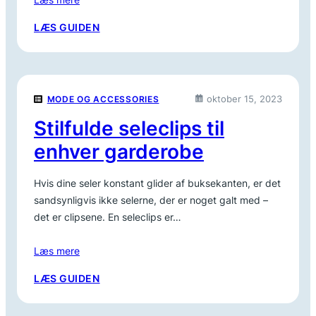
:
LÆS GUIDEN
FIND
DET
RIGTIGE
PULSBÆLTE
oktober 15, 2023
MODE OG ACCESSORIES
TIL
DIN
Stilfulde seleclips til
TRÆNING
enhver garderobe
Hvis dine seler konstant glider af buksekanten, er det
sandsynligvis ikke selerne, der er noget galt med –
det er clipsene. En seleclips er…
Læs mere
:
LÆS GUIDEN
STILFULDE
SELECLIPS