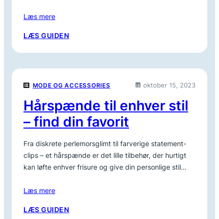
Læs mere
:
LÆS GUIDEN
FIND
DIT
NYE
VÆRKTØJSBÆLTE
oktober 15, 2023
MODE OG ACCESSORIES
HER
Hårspænde til enhver stil
– find din favorit
Fra diskrete perlemorsglimt til farverige statement-
clips – et hårspænde er det lille tilbehør, der hurtigt
kan løfte enhver frisure og give din personlige stil…
Læs mere
:
LÆS GUIDEN