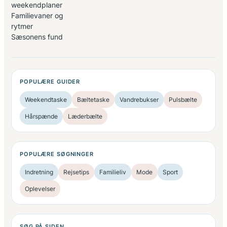
weekendplaner
Familievaner og
rytmer
Sæsonens fund
POPULÆRE GUIDER
Weekendtaske
Bæltetaske
Vandrebukser
Pulsbælte
Hårspænde
Læderbælte
POPULÆRE SØGNINGER
Indretning
Rejsetips
Familieliv
Mode
Sport
Oplevelser
SØG PÅ SIDEN