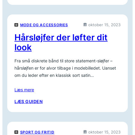
HÅRSPÆNDE
TIL
ENHVER
STIL
oktober 15, 2023
MODE OG ACCESSORIES
–
FIND
Hårsløjfer der løfter dit
DIN
look
FAVORIT
Fra små diskrete bånd til store statement-sløjfer –
hårsløjfen er for alvor tilbage i modebilledet. Uanset
om du leder efter en klassisk sort satin…
Læs mere
:
LÆS GUIDEN
HÅRSLØJFER
DER
LØFTER
DIT
oktober 15, 2023
SPORT OG FRITID
LOOK