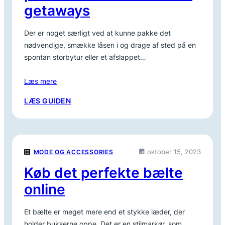
getaways
Der er noget særligt ved at kunne pakke det
nødvendige, smække låsen i og drage af sted på en
spontan storbytur eller et afslappet…
Læs mere
:
LÆS GUIDEN
WEEKENDTASKE:
DEN
PERFEKTE
MAKKER
oktober 15, 2023
MODE OG ACCESSORIES
TIL
KORTE
Køb det perfekte bælte
GETAWAYS
online
Et bælte er meget mere end et stykke læder, der
holder bukserne oppe. Det er en stilmarkør, som