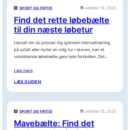
LÆDERBÆLTE
oktober 15, 2023
SPORT OG FRITID
Find det rette løbebælte
til din næste løbetur
Uanset om du presser dig igennem intervaltræning
på asfalt eller nyder en rolig tur i skoven, kan et
velsiddende løbebælte gøre hele forskellen. Det…
Læs mere
:
LÆS GUIDEN
FIND
DET
RETTE
LØBEBÆLTE
oktober 15, 2023
SPORT OG FRITID
TIL
DIN
Mavebælte: Find det
NÆSTE