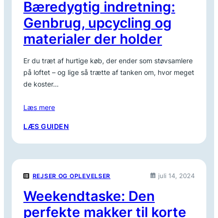
Bæredygtig indretning:
Genbrug, upcycling og
materialer der holder
Er du træt af hurtige køb, der ender som støvsamlere
på loftet – og lige så trætte af tanken om, hvor meget
de koster…
Læs mere
:
LÆS GUIDEN
BÆREDYGTIG
INDRETNING:
GENBRUG,
UPCYCLING
juli 14, 2024
REJSER OG OPLEVELSER
OG
MATERIALER
Weekendtaske: Den
DER
perfekte makker til korte
HOLDER