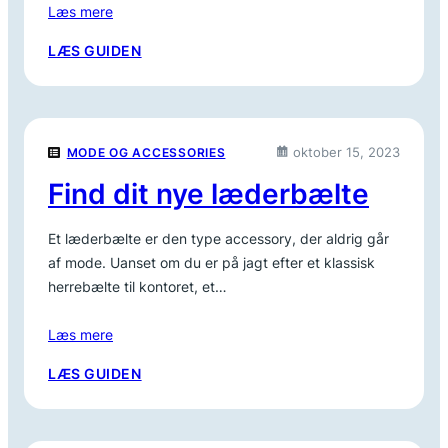
Læs mere
:
LÆS GUIDEN
KYSKHEDSBÆLTE
–
STORT
UDVALG
oktober 15, 2023
MODE OG ACCESSORIES
TIL
LEG
Find dit nye læderbælte
OG
KONTROL
Et læderbælte er den type accessory, der aldrig går
af mode. Uanset om du er på jagt efter et klassisk
herrebælte til kontoret, et…
Læs mere
:
LÆS GUIDEN
FIND
DIT
NYE