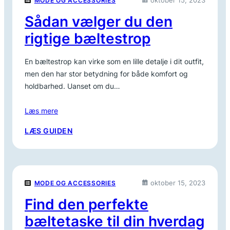
oktober 15, 2023
MODE OG ACCESSORIES
TIL
DIN
Sådan vælger du den
PERSONLIGE
rigtige bæltestrop
STIL
En bæltestrop kan virke som en lille detalje i dit outfit,
men den har stor betydning for både komfort og
holdbarhed. Uanset om du…
Læs mere
:
LÆS GUIDEN
SÅDAN
VÆLGER
DU
DEN
oktober 15, 2023
MODE OG ACCESSORIES
RIGTIGE
BÆLTESTROP
Find den perfekte
bæltetaske til din hverdag