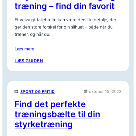
træning – find din favorit
OG
TRÆNING
Et velvalgt taljebælte kan være den lille detalje, der
gør den store forskel for din silhuet – både når du
træner, og når du…
Læs mere
:
LÆS GUIDEN
TALJEBÆLTE
TIL
HVERDAG
OG
oktober 15, 2023
SPORT OG FRITID
TRÆNING
–
Find det perfekte
FIND
træningsbælte til din
DIN
FAVORIT
styrketræning