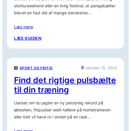
storbyweekend eller en livlig festival, er pengebælter
blevet en fast del af mange danskeres…
Læs mere
:
LÆS GUIDEN
PENGEBÆLTER
TIL
REJSER:
FIND
oktober 15, 2023
SPORT OG FRITID
DET
SIKRE
Find det rigtige pulsbælte
VALG
til din træning
Uanset om du jagter en ny personlig rekord på
løbestien, finpudser watt-tallene på hometraineren
eller blot vil have ro i sindet på en rask…
Læs mere