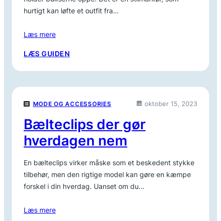
hurtigt kan løfte et outfit fra…
Læs mere
:
LÆS GUIDEN
KØB
DET
PERFEKTE
BÆLTE
oktober 15, 2023
MODE OG ACCESSORIES
ONLINE
Bælteclips der gør
hverdagen nem
En bælteclips virker måske som et beskedent stykke
tilbehør, men den rigtige model kan gøre en kæmpe
forskel i din hverdag. Uanset om du…
Læs mere