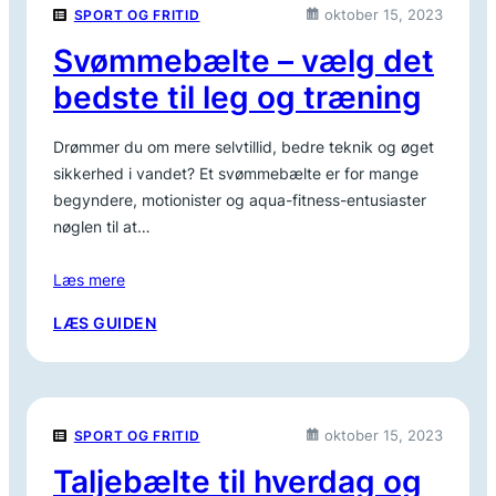
oktober 15, 2023
SPORT OG FRITID
TIL
BEDRE
Svømmebælte – vælg det
STØTTE
bedste til leg og træning
OG
KOMFORT
Drømmer du om mere selvtillid, bedre teknik og øget
sikkerhed i vandet? Et svømmebælte er for mange
begyndere, motionister og aqua-fitness-entusiaster
nøglen til at…
Læs mere
:
LÆS GUIDEN
SVØMMEBÆLTE
–
VÆLG
DET
oktober 15, 2023
SPORT OG FRITID
BEDSTE
TIL
Taljebælte til hverdag og
LEG