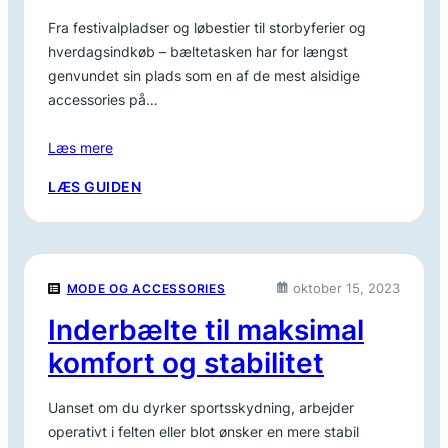
Fra festivalpladser og løbestier til storbyferier og
hverdagsindkøb – bæltetasken har for længst
genvundet sin plads som en af de mest alsidige
accessories på…
Læs mere
:
LÆS GUIDEN
FIND
DEN
PERFEKTE
BÆLTETASKE
oktober 15, 2023
MODE OG ACCESSORIES
TIL
DIN
Inderbælte til maksimal
HVERDAG
komfort og stabilitet
Uanset om du dyrker sportsskydning, arbejder
operativt i felten eller blot ønsker en mere stabil