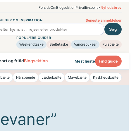
Forside
Om
Blogsektion
Privatlivspolitik
Nyhedsbrev
GUIDER OG INSPIRATION
Seneste anmeldelser
Søg
POPULÆRE GUIDER
Weekendtaske
Bæltetaske
Vandrebukser
Pulsbælte
ort og fritid
Blogsektion
Mest læste
Find guide
bælte
Hårspænde
Læderbælte
Mavebælte
Kyskhedsbælte
ievaner”