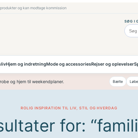
 produkter og kan modtage kommission
SØG I 
liv
Hjem og indretning
Mode og accessories
Rejser og oplevelser
Sp
robe og hjem til weekendplaner.
Bælte
Løbe
ROLIG INSPIRATION TIL LIV, STIL OG HVERDAG
ultater for: “famil