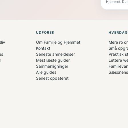
Hjemmet. Du k
UDFORSK
HVERDAG
liv
Om Familie og Hjemmet
Mere ro 
Kontakt
Små opgra
es
Seneste anmeldelser
Praktisk st
r
Mest læste guider
Lettere w
Sammenligninger
Familieva
Alle guides
Sæsonens
Senest opdateret