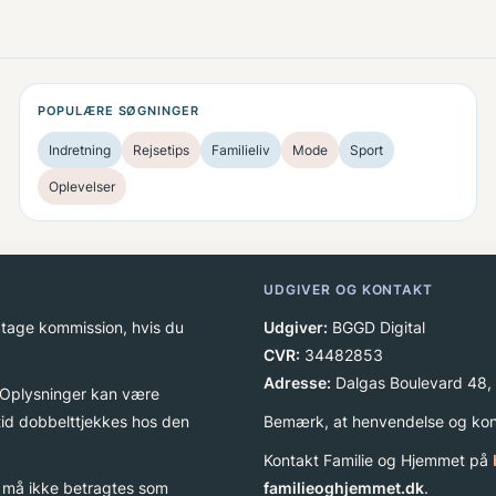
POPULÆRE SØGNINGER
Indretning
Rejsetips
Familieliv
Mode
Sport
Oplevelser
UDGIVER OG KONTAKT
dtage kommission, hvis du
Udgiver:
BGGD Digital
CVR:
34482853
Adresse:
Dalgas Boulevard 48,
. Oplysninger kan være
ltid dobbelttjekkes hos den
Bemærk, at henvendelse og kont
Kontakt Familie og Hjemmet på
og må ikke betragtes som
familieoghjemmet.dk
.