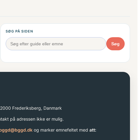
SØG PÅ SIDEN
Søg
 2000 Frederiksberg, Danmark
akt på adressen ikke er mulig.
bggd@bggd.dk
og marker emnefeltet med
att: