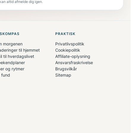
an altid afmelde dig igen.
SKOMPAS
PRAKTISK
om morgenen
Privatlivspolitik
deringer til hjemmet
Cookiepolitik
il til hverdagslivet
Affiliate-oplysning
eekendplaner
Ansvarsfraskrivelse
ner og rytmer
Brugsvilkår
 fund
Sitemap