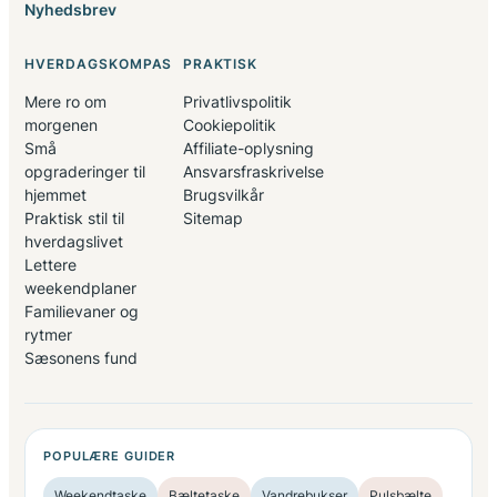
Nyhedsbrev
HVERDAGSKOMPAS
PRAKTISK
Mere ro om
Privatlivspolitik
morgenen
Cookiepolitik
Små
Affiliate-oplysning
opgraderinger til
Ansvarsfraskrivelse
hjemmet
Brugsvilkår
Praktisk stil til
Sitemap
hverdagslivet
Lettere
weekendplaner
Familievaner og
rytmer
Sæsonens fund
POPULÆRE GUIDER
Weekendtaske
Bæltetaske
Vandrebukser
Pulsbælte