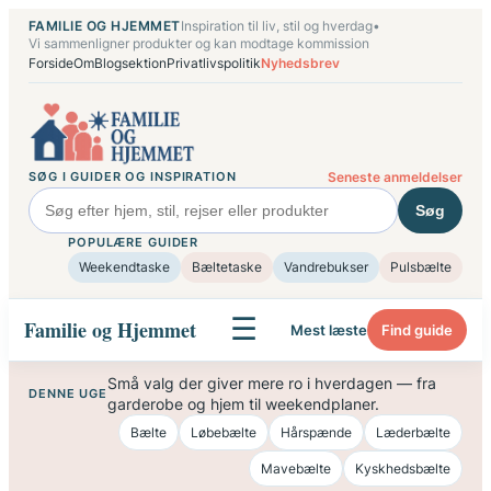
Spring
FAMILIE OG HJEMMET
Inspiration til liv, stil og hverdag
•
til
Vi sammenligner produkter og kan modtage kommission
Forside
Om
Blogsektion
Privatlivspolitik
Nyhedsbrev
indhold
SØG I GUIDER OG INSPIRATION
Seneste anmeldelser
Søg
POPULÆRE GUIDER
Weekendtaske
Bæltetaske
Vandrebukser
Pulsbælte
☰
Familie og Hjemmet
Mest læste
Find guide
Små valg der giver mere ro i hverdagen — fra
DENNE UGE
garderobe og hjem til weekendplaner.
Bælte
Løbebælte
Hårspænde
Læderbælte
Mavebælte
Kyskhedsbælte