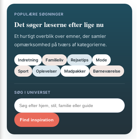
POPULÆRE SØGNINGER
Det søger læserne efter lige nu
Et hurtigt overblik over emner, der samler
opmærksomhed på tværs af kategorierne.
Indretning
Familieliv
Rejsetips
Mode
Sport
Oplevelser
Madpakker
Børneværelse
SØG I UNIVERSET
Find inspiration