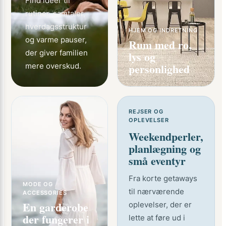
Find idéer til
rutiner, samtaler,
hverdagsstruktur
HJEM OG INDRETNING
og varme pauser,
Rum med ro,
der giver familien
lys og
personlighed
mere overskud.
REJSER OG
OPLEVELSER
Weekendperler,
planlægning og
små eventyr
Fra korte getaways
MODE OG
til nærværende
ACCESSORIES
En garderobe
oplevelser, der er
der fungerer i
lette at føre ud i