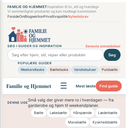
Spring
×
FAMILIE OG HJEMMET
Inspiration til liv, stil og hverdag
•
til
Vi sammenligner produkter og kan modtage kommission
Forside
Om
Blogsektion
Privatlivspolitik
Nyhedsbrev
indhold
SØG I GUIDER OG INSPIRATION
Seneste anmeldelser
Søg
POPULÆRE GUIDER
Weekendtaske
Bæltetaske
Vandrebukser
Pulsbælte
☰
Familie og Hjemmet
Mest læste
Find guide
Små valg der giver mere ro i hverdagen — fra
DENNE UGE
garderobe og hjem til weekendplaner.
Bælte
Løbebælte
Hårspænde
Læderbælte
Mavebælte
Kyskhedsbælte