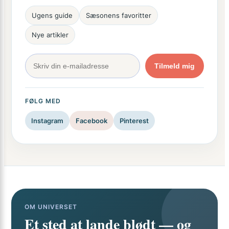
Ugens guide
Sæsonens favoritter
Nye artikler
Tilmeld mig
FØLG MED
Instagram
Facebook
Pinterest
OM UNIVERSET
Et sted at lande blødt — og