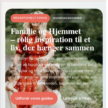
REDAKTIONELT FOKUS
HVERDAGSKOMPAS
Familie og Hjemmet
– rolig inspiration til et
liv, der hænger sammen
Her finder du varme idéer, gennemarbejdede
guider og brugbare anbefalinger til familieliv, bolig,
stil, rejser og fritid. Uanset om du vil skabe mere
ro i morgenerne, løfte indretningen eller finde den
rigtige taske til weekenden, begynder det her.
Udforsk vores guides
Læs nye artikler