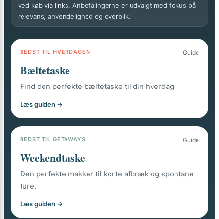
ved køb via links. Anbefalingerne er udvalgt med fokus på
relevans, anvendelighed og overblik.
BEDST TIL HVERDAGEN
Guide
Bæltetaske
Find den perfekte bæltetaske til din hverdag.
Læs guiden →
BEDST TIL GETAWAYS
Guide
Weekendtaske
Den perfekte makker til korte afbræk og spontane
ture.
Læs guiden →