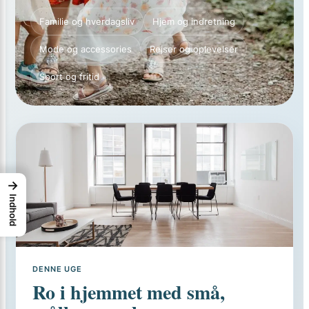
Familie og hverdagsliv
Hjem og indretning
Mode og accessories
Rejser og oplevelser
Sport og fritid
→
Indhold
DENNE UGE
Ro i hjemmet med små,