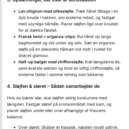
Lav chignon med silkesløjfe:
Træk håret tilbage i en
dyb knude i nakken, sno enderne indad, og fastgør
med usynlige hårnåle. Placer sløjfen lige over knuden
for at dække fæstet.
Fransk twist + organza-clips:
Rul håret op langs
baghovedet og ind under sig selv. Sæt en organza-
sløjfe på en dekorativ hårkam ind midt i tvistet for
diskret glamour.
Half-up bølger med chiffonsløjfe:
Krøl længderne let,
saml øverste sektion og bind en luftig chiffonsløjfe, så
enderne falder i samme retning som lokkerne.
4. Sløjfen & sløret – Sådan samarbejder de
Hvis du bærer slør, skal sløjfen aldrig konkurrere med
længden. Fastgør sløret på kroneområdet med kam, og
placér sløjfen
under
eller
over
afhængigt af frisurens
balance:
Over sløret: Skaber et klassisk, næsten royalt udtryk.