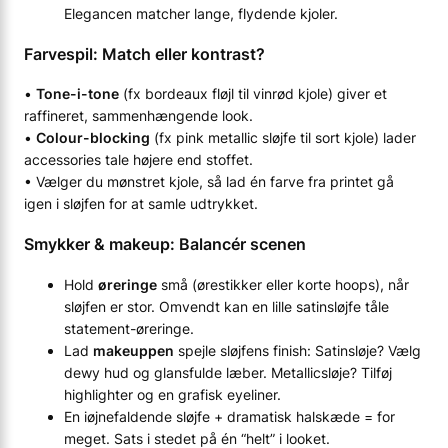
Elegancen matcher lange, flydende kjoler.
Farvespil: Match eller kontrast?
•
Tone-i-tone
(fx bordeaux fløjl til vinrød kjole) giver et
raffineret, sammenhængende look.
•
Colour-blocking
(fx pink metallic sløjfe til sort kjole) lader
accessories tale højere end stoffet.
• Vælger du mønstret kjole, så lad én farve fra printet gå
igen i sløjfen for at samle udtrykket.
Smykker & makeup: Balancér scenen
Hold
øreringe
små (ørestikker eller korte hoops), når
sløjfen er stor. Omvendt kan en lille satin­sløjfe tåle
statement-øreringe.
Lad
makeuppen
spejle sløjfens finish: Satinsløje? Vælg
dewy hud og glansfulde læber. Metallicsløje? Tilføj
highlighter og en grafisk eyeliner.
En iøjnefaldende sløjfe + dramatisk halskæde = for
meget. Sats i stedet på én “helt” i looket.