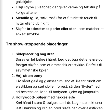
gallakjoler.
Fløjl
i dybe juveltoner, der giver varme og tekstur på
kølige aftener.
Metallic
(guld, sølv, rosé) for et futuristisk touch til
nytår eller club night.
Sløjfer
broderet med perler eller sten
, som matcher et
enkelt smykke.
Tre show-stoppende placeringer
Sideplacering bag øret
Spray en let bølge i håret, læg det bag det ene øre og
fastgør sløjfen som et dramatisk ørestykke. Perfekt til
asymmetriske kjoler.
Høj, stram pony
Giv håret gelé og glansserum, sno et lille tot rundt om
elastikken og sæt sløjfen forrest, så den “flyder” ned
ad hestehalen. Ideel til bodycon-kjoler og jumpsuits.
Hollywood-bølger med nakke­sløjfe
Krøl håret i store S-bølger, saml de bagerste sektioner
løst i nakken og clip en bred sløjfe hen over elastikken.