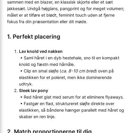
sammen med en blazer, en klassisk skjorte eller et sæt
jakkesæt. Undgå højglans, pangprint og for meget volumen;
målet er at tilføre et blødt, feminint touch uden at fjerne
fokus fra din præsentation eller dit møde.
1. Perfekt placering
Lav knold ved nakken
• Saml håret i en dyb hestehale, sno til en kompakt
knold og fæstn med hårnåle.
• Clip en smal sløjfe (
ca. 8-10 cm bred
) oven på
elastikken for et poleret, men ikke dominerende
udtryk.
Sleek lav pony
• Red håret glat med serum for at eliminere flyaways.
• Fastgør en flad, struktureret sløjfe direkte over
elastikken, så båndene hænger parallelt med håret og
skaber en ren linje.
2. Match proportionerne til dig