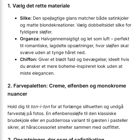
1. Vælg det rette materiale
Silke:
Den spejlagtige glans matcher både satinkjoler
og matte blondekreationer. Vælg dobbeltsidet silke for
fyldigere sløjfer.
Organza:
Halvgennemsigtigt og let som luft – perfekt
til romantiske, lagdelte opsætninger, hvor sløjfen skal
svæve uden at tynge håret ned.
Chiffon:
Giver et blødt fald og bevægelse; ideelt hvis
du ønsker et mere boheme-inspireret look uden at
miste elegancen.
2. Farvepaletten: Creme, elfenben og monokrome
nuancer
Hold dig til
ton-i-ton
for at forlænge silhuetten og undgå
farvestøj på fotos. En elfenbenssløjfe til den klassiske
brudekjole eller en pudderrosa variant til gæsten i pasteller
sikrer, at håraccessoriet smelter sammen med outfittet.
3. Opsætninger, der oser af sofistikation