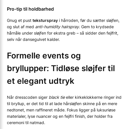
Pro-tip til holdbarhed
Gnug et pust
tekstur­spray
i hårroden, før du sætter sløjfen,
og slut af med
anti-humidity hairspray
. Gem to krydsede
hårnåle under sløjfen for ekstra greb – så sidder den fejlfrit,
selv når dansegulvet kalder.
Formelle events og
bryllupper: Tidløse sløjfer til
et elegant udtryk
Når dresscoden siger
black tie
eller kirkeklokkerne ringer ind
til bryllup, er det tid til at lade hårsløjfen skinne på en mere
nedtonet, men raffineret måde. Fokus ligger på luksuriøse
materialer, lyse nuancer og en fejlfri finish, der holder fra
ceremoni til natmad.