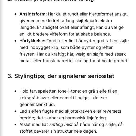
Ansigtsform:
Har du et rundt eller hjerteformet ansigt,
giver en mere lodret, aflang sløjfeknude ekstra
længde. Er ansigtet ovalt eller aflangt, kan du vælge
en lidt bredere vifteform for at skabe balance.
Hårtykkelse:
Tyndt eller fint hår nyder godt af en sløjfe
med indbygget klip, som både pynter og løfter
frisyren. Har du kraftigt hår, vælg en sløjfe med stærk
metal- eller fransk barrette-lukning for at holde grebet.
3. Stylingtips, der signalerer seriøsitet
Hold farvepaletten tone-i-tone: en grå sløjfe til en
koksgrå blazer eller camel til beige – det ser
gennemtænkt ud.
Lad sløjfen flugte med skjortekraven eller reversets
bredde; det skaber en harmonisk linjeføring.
Afslut med lidt
setting mist
på både hår og sløjfe, så
stoffet bevarer sin struktur hele dagen.