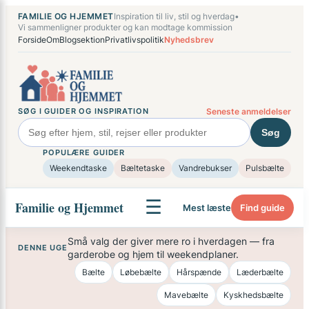
Spring
×
FAMILIE OG HJEMMET
Inspiration til liv, stil og hverdag
•
til
Vi sammenligner produkter og kan modtage kommission
Forside
Om
Blogsektion
Privatlivspolitik
Nyhedsbrev
indhold
SØG I GUIDER OG INSPIRATION
Seneste anmeldelser
Søg
POPULÆRE GUIDER
Weekendtaske
Bæltetaske
Vandrebukser
Pulsbælte
☰
Familie og Hjemmet
Mest læste
Find guide
Små valg der giver mere ro i hverdagen — fra
DENNE UGE
garderobe og hjem til weekendplaner.
Bælte
Løbebælte
Hårspænde
Læderbælte
Mavebælte
Kyskhedsbælte