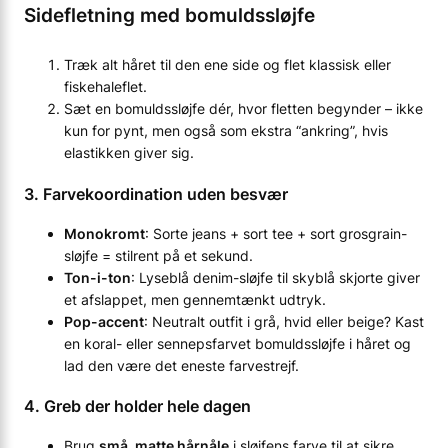
Sidefletning med bomuldssløjfe
Træk alt håret til den ene side og flet klassisk eller
fiskehaleflet.
Sæt en bomuldssløjfe dér, hvor fletten begynder – ikke
kun for pynt, men også som ekstra “ankring”, hvis
elastikken giver sig.
3. Farvekoordination uden besvær
Monokromt
: Sorte jeans + sort tee + sort grosgrain-
sløjfe = stilrent på et sekund.
Ton-i-ton
: Lyseblå denim-sløjfe til skyblå skjorte giver
et afslappet, men gennemtænkt udtryk.
Pop-accent
: Neutralt outfit i grå, hvid eller beige? Kast
en koral- eller sennepsfarvet bomuldssløjfe i håret og
lad den være det eneste farvestrejf.
4. Greb der holder hele dagen
Brug
små, matte hårnåle
i sløjfens farve til at sikre