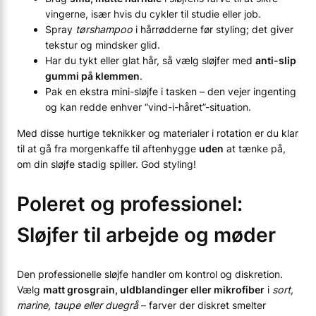
vingerne, især hvis du cykler til studie eller job.
Spray
tørshampoo
i hårrødderne før styling; det giver
tekstur og mindsker glid.
Har du tykt eller glat hår, så vælg sløjfer med
anti-slip
gummi på klemmen
.
Pak en ekstra mini-sløjfe i tasken – den vejer ingenting
og kan redde enhver “vind-i-håret”-situation.
Med disse hurtige teknikker og materialer i rotation er du klar
til at gå fra morgenkaffe til aftenhygge
uden
at tænke på,
om din sløjfe stadig spiller. God styling!
Poleret og professionel:
Sløjfer til arbejde og møder
Den professionelle sløjfe handler om kontrol og diskretion.
Vælg
matt grosgrain, uldblandinger eller mikrofiber
i
sort,
marine, taupe eller duegrå
– farver der diskret smelter