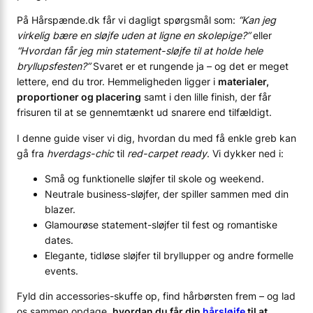
På Hårspænde.dk får vi dagligt spørgsmål som:
“Kan jeg
virkelig bære en sløjfe uden at ligne en skolepige?”
eller
“Hvordan får jeg min statement-sløjfe til at holde hele
bryllupsfesten?”
Svaret er et rungende ja – og det er meget
lettere, end du tror. Hemmeligheden ligger i
materialer,
proportioner og placering
samt i den lille finish, der får
frisuren til at se gennemtænkt ud snarere end tilfældigt.
I denne guide viser vi dig, hvordan du med få enkle greb kan
gå fra
hverdags-chic
til
red-carpet ready
. Vi dykker ned i:
Små og funktionelle sløjfer til skole og weekend.
Neutrale business-sløjfer, der spiller sammen med din
blazer.
Glamourøse statement-sløjfer til fest og romantiske
dates.
Elegante, tidløse sløjfer til bryllupper og andre formelle
events.
Fyld din accessories-skuffe op, find hårbørsten frem – og lad
os sammen opdage,
hvordan du får din
hårsløjfe
til at