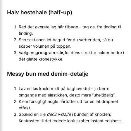
Halv hestehale (half-up)
Red det øverste lag hår tilbage – tag ca. fra tinding til
tinding.
Sno sektionen let bagud før du sætter den, så du
skaber volumen på toppen.
Vælg en
grosgrain-sløjfe
; dens struktur holder bedre i
det glatte kronestykke.
Messy bun med denim-detalje
Lav en løs knold midt på baghovedet – jo færre
omgange med elastikken, desto mere “uhøjtidelig”.
Klem forsigtigt nogle hårtotter ud for en let draperet
effekt.
Spænd en lille
denim-sløjfe
i bunden af knolden:
Kontrasten til det rodede look skaber instant coolness.