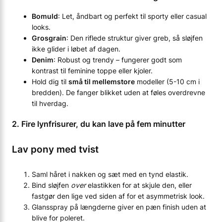
Bomuld
: Let, åndbart og perfekt til sporty eller casual
looks.
Grosgrain
: Den riflede struktur giver greb, så sløjfen
ikke glider i løbet af dagen.
Denim
: Robust og trendy – fungerer godt som
kontrast til feminine toppe eller kjoler.
Hold dig til
små til mellemstore
modeller (5-10 cm i
bredden). De fanger blikket uden at føles overdrevne
til hverdag.
2. Fire lynfrisurer, du kan lave på fem minutter
Lav pony med tvist
Saml håret i nakken og sæt med en tynd elastik.
Bind sløjfen
over
elastikken for at skjule den, eller
fastgør den lige ved siden af for et asymmetrisk look.
Glansspray på længderne giver en pæn finish uden at
blive for poleret.