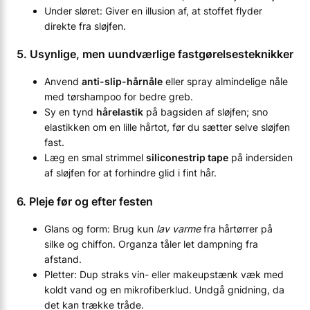
Under sløret: Giver en illusion af, at stoffet flyder
direkte fra sløjfen.
5. Usynlige, men uundværlige fastgørelsesteknikker
Anvend
anti-slip-hårnåle
eller spray almindelige nåle
med tørshampoo for bedre greb.
Sy en tynd
hårelastik
på bagsiden af sløjfen; sno
elastikken om en lille hårtot, før du sætter selve sløjfen
fast.
Læg en smal strimmel
siliconestrip tape
på indersiden
af sløjfen for at forhindre glid i fint hår.
6. Pleje før og efter festen
Glans og form: Brug kun
lav varme
fra hårtørrer på
silke og chiffon. Organza tåler let dampning fra
afstand.
Pletter: Dup straks vin- eller makeupstænk væk med
koldt vand og en mikrofiberklud. Undgå gnidning, da
det kan trække tråde.