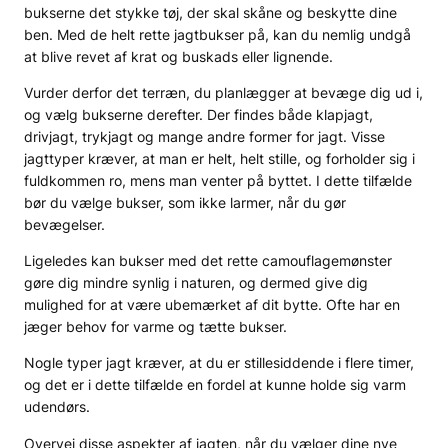
bukserne det stykke tøj, der skal skåne og beskytte dine
ben. Med de helt rette jagtbukser på, kan du nemlig undgå
at blive revet af krat og buskads eller lignende.
Vurder derfor det terræn, du planlægger at bevæge dig ud i,
og vælg bukserne derefter. Der findes både klapjagt,
drivjagt, trykjagt og mange andre former for jagt. Visse
jagttyper kræver, at man er helt, helt stille, og forholder sig i
fuldkommen ro, mens man venter på byttet. I dette tilfælde
bør du vælge bukser, som ikke larmer, når du gør
bevægelser.
Ligeledes kan bukser med det rette camouflagemønster
gøre dig mindre synlig i naturen, og dermed give dig
mulighed for at være ubemærket af dit bytte. Ofte har en
jæger behov for varme og tætte bukser.
Nogle typer jagt kræver, at du er stillesiddende i flere timer,
og det er i dette tilfælde en fordel at kunne holde sig varm
udendørs.
Overvej disse aspekter af jagten, når du vælger dine nye