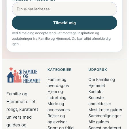
Tilmeld mig
Ved tilmelding accepterer du at modtage inspiration og
opdateringer fra Familie og Hjemmet. Du kan altid afmelde dig
igen.
KATEGORIER
UDFORSK
Familie og
Om Familie og
hverdagsliv
Hjemmet
Hjem og
Kontakt
Familie og
indretning
Seneste
Hjemmet er et
Mode og
anmeldelser
roligt, kurateret
accessories
Mest læste guider
Rejser og
Sammenligninger
univers med
oplevelser
Alle guides
guides og
Sport og fritid
Senest opdateret