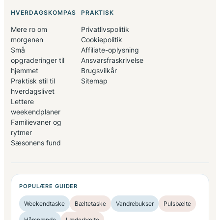
HVERDAGSKOMPAS
PRAKTISK
Mere ro om
Privatlivspolitik
morgenen
Cookiepolitik
Små
Affiliate-oplysning
opgraderinger til
Ansvarsfraskrivelse
hjemmet
Brugsvilkår
Praktisk stil til
Sitemap
hverdagslivet
Lettere
weekendplaner
Familievaner og
rytmer
Sæsonens fund
POPULÆRE GUIDER
Weekendtaske
Bæltetaske
Vandrebukser
Pulsbælte
Hårspænde
Læderbælte