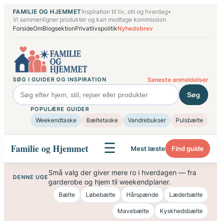
Spring
FAMILIE OG HJEMMET
Inspiration til liv, stil og hverdag
•
til
Vi sammenligner produkter og kan modtage kommission
Forside
Om
Blogsektion
Privatlivspolitik
Nyhedsbrev
indhold
SØG I GUIDER OG INSPIRATION
Seneste anmeldelser
Søg
POPULÆRE GUIDER
Weekendtaske
Bæltetaske
Vandrebukser
Pulsbælte
☰
Familie og Hjemmet
Mest læste
Find guide
Små valg der giver mere ro i hverdagen — fra
DENNE UGE
garderobe og hjem til weekendplaner.
Bælte
Løbebælte
Hårspænde
Læderbælte
Mavebælte
Kyskhedsbælte